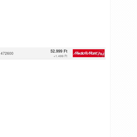
52.999 Ft
1472600
+
1.499 Ft