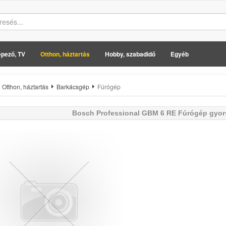
pező, TV
Otthon, háztartás
Hobby, szabadidő
Egyéb
Otthon, háztartás
Barkácsgép
Fúrógép
Bosch Professional
GBM 6 RE Fúrógép gyor