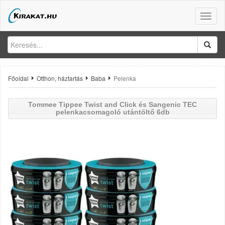
Toggle
naviga
Főoldal
Otthon, háztartás
Baba
Pelenka
Tommee
Tippee Twist and Click és Sangenic TEC
pelenkacsomagoló utántöltő 6db