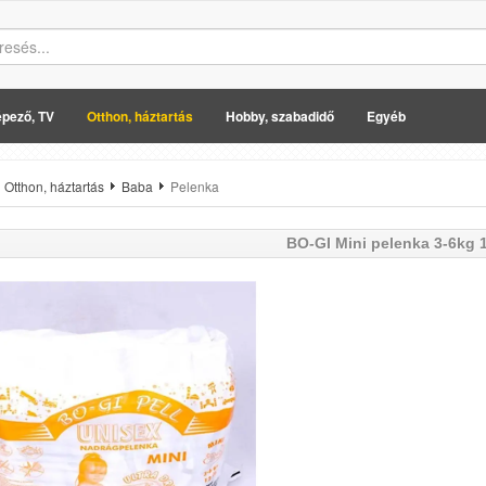
pező, TV
Otthon, háztartás
Hobby, szabadidő
Egyéb
Otthon, háztartás
Baba
Pelenka
BO-GI
Mini pelenka 3-6kg 