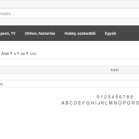
pező, TV
Otthon, háztartás
Hobby, szabadidő
Egyéb
Árak
s
sa
sasi
sasi
án
0
1
2
3
4
5
6
7
8
9
A
B
C
D
E
F
G
H
I
J
K
L
M
N
O
P
Q
R
S