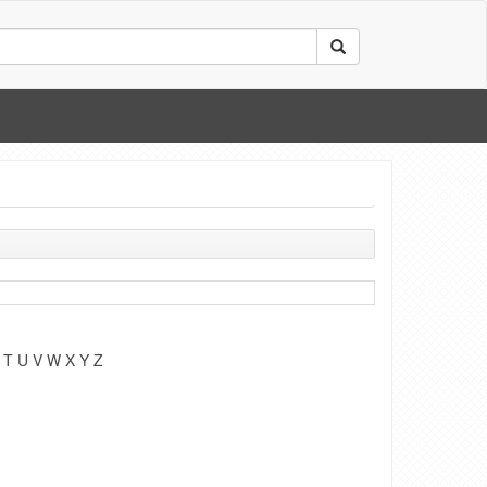
T
U
V
W
X
Y
Z