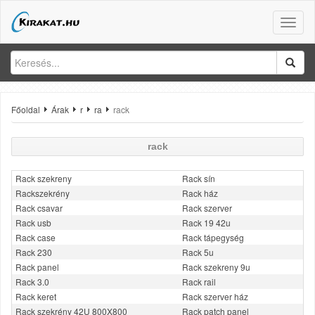
Toggle
naviga
Főoldal
Árak
r
ra
rack
rack
Rack szekreny
Rack sín
Rackszekrény
Rack ház
Rack csavar
Rack szerver
Rack usb
Rack 19 42u
Rack case
Rack tápegység
Rack 230
Rack 5u
Rack panel
Rack szekreny 9u
Rack 3.0
Rack rail
Rack keret
Rack szerver ház
Rack szekrény 42U 800X800
Rack patch panel