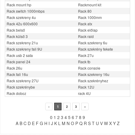
Rack mount hp
Rackmount kit
Rack switch 1000mbps
Rack 80
Rack szekreny 4u
Rack 1000mm
Rack 42u 600x600
Rack atx
Rack belső
Rack előlap
Rack külső 3
Rack raid
Rack szekreny 21u
Rack szekreny 6u
Rack szekreny fali 9U
Rack szekrény fekete
Rack usb 2 sata
Rack 27u
Rack panel 24
Rack tb
Rack 26u
Rack console
Rack fali 16u
Rack szekreny 16u
Rack szekreny 27U
Rack szekrényhez
Rack szekrénybe
Rack 12U
Rack doboz
rack 4U
«
1
2
3
»
0
1
2
3
4
5
6
7
8
9
A
B
C
D
E
F
G
H
I
J
K
L
M
N
O
P
Q
R
S
T
U
V
W
X
Y
Z