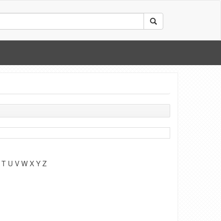
T
U
V
W
X
Y
Z