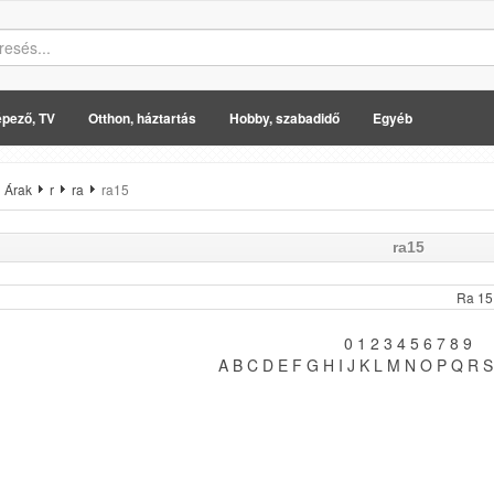
pező, TV
Otthon, háztartás
Hobby, szabadidő
Egyéb
Árak
r
ra
ra15
ra15
Ra 15
0
1
2
3
4
5
6
7
8
9
A
B
C
D
E
F
G
H
I
J
K
L
M
N
O
P
Q
R
S