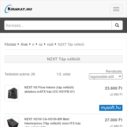
Toggle
naviga
Főoldal
Árak
n
nz
nzxt
NZXT Táp nélküli
NZXT Táp nélküli
Rendezés:
Találatok száma: 26
1/2. oldal
NZXT H3 Flow fekete (táp nélküli)
23.600 Ft
ablakos mATX ház (CC-H31FB-01)
+2.490 Ft
NZXT H210i CA-H210I-BR Matt
27.000 Ft
fekete/piros (Táp nélküli) mini-ITX ház
+2.490 Ft