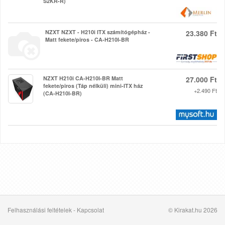
S2KR-R)
NZXT NZXT - H210i ITX számítógépház -
23.380 Ft
Matt fekete/piros - CA-H210I-BR
NZXT H210i CA-H210I-BR Matt
27.000 Ft
fekete/piros (Táp nélküli) mini-ITX ház
+2.490 Ft
(CA-H210I-BR)
Felhasználási feltételek
-
Kapcsolat
© Kirakat.hu 2026