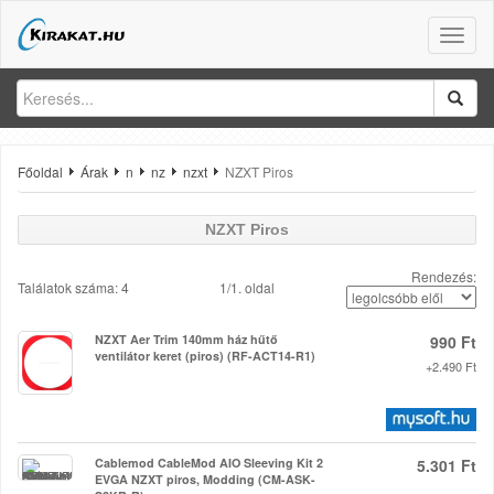
Toggle
naviga
Főoldal
Árak
n
nz
nzxt
NZXT Piros
NZXT Piros
Rendezés:
Találatok száma: 4
1/1. oldal
NZXT Aer Trim 140mm ház hűtő
990 Ft
ventilátor keret (piros) (RF-ACT14-R1)
+2.490 Ft
Cablemod CableMod AIO Sleeving Kit 2
5.301 Ft
EVGA NZXT piros, Modding (CM-ASK-