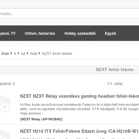
pező, TV
Otthon, háztartás
Hobby, szabadidő
Egyéb
Árak
n
nz
nzxt
NZXT fehér fekete
NZXT fehér fekete
 száma: 3
1/1. oldal
NZXT NZXT Relay vezetékes gaming headset fehér-feke
Hi-Res Audio tanúsítvánnyal rendelkezik Fedezze fel a kibővített frekvenciata
játék, zene és egyebek részletesebb részleteit. DTS fejhallgató: X A 3D hangot 
hogy pontosa...
[
NZXT Relay (AP-WCB40)
]
NZXT H210 ITX Fehér/Fekete Edzett üveg /CA-H210B-W1