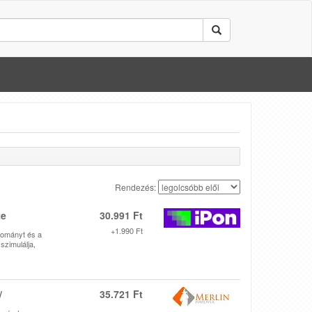
Rendezés:
te
30.991 Ft
+1.990 Ft
rtományt és a
szimulálja,
/
35.721 Ft