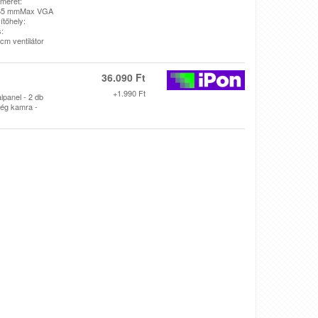
méret:
165 mmMax VGA
ítőhely:
s:
cm ventilátor
36.090 Ft
+1.990 Ft
lpanel - 2 db
ség kamra -