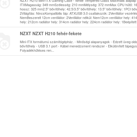
NZXT H210 Mini-ITX Gaming Case - White Tempered Glass Maximális alaplap 
ITXMagasság: 349 mmSzélesség: 210 mmMélység: 372 mmMax CPU hűtő: 
hossz: 325 mm2.5" bővítőhely: 42.5/3.5" bővítőhely: 13.5" bővítőhely: 1PCI bőv
2Világítás: NincsKompatibilis táp: ATXUSB 3.0 csatlakozók: 2Ventilátor vezérlé
NemBeszerelt 12cm ventilátor: 2Ventilátor nélkül: Nem12cm ventilátor hely: 414
hely: 212cm radiátor hely: 314cm radiátor hely: 224cm radiátor hely: 1Beépített
NZXT NZXT H210 fehér-fekete
Mini-ITX formátumú számítógépház. - Minőségi alapanyagok - Edzett üveg olda
bővítőhely - USB 3.1 port - Kábel menedzsment rendszer - Elkülönített tápegy
Folyadékhűtéses ren...