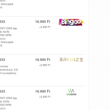
osszú
bb faanyagok
rő
333
18.990 Ft
+3.490 Ft
 EKT-2333 egy
s tűzifa
 7500 RPM
osszú
bb faanyagok
rő
333
18.990 Ft
+2.990 Ft
nzines
esítményű, 5,8
erti munkákhoz
333
18.990 Ft
+3.490 Ft
 EKT-2333 egy
s tűzifa
 7500 RPM
osszú