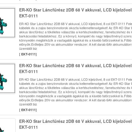
ER-KO Star Láncfűrész 2DB 68 V akkuval, LCD kijelzővel,
EKT-0111
ER-KO Star Láncfűrész 2DB 68 V akkuval, LCD kijelzővel, 8 col EKT-0111 Felej
kábelek és a zajos benzinmotorok okozta kellemetlenségeket! Az ER-KO Star
akkus láncfűrész a tökéletes választás a kertészkedéshez, fametszéshez és 
barkácsolási feladatokhoz. Ez a könnyű, kompakt és nagy teljesítményű szer
könnyedén megbirkózik a vastagabb ágakkal és a kisebb fatörzsekkel is.Főbb
előnyök:Erőteljes 20V-os akkumulátor rendszer: A két darab 6Ah akkumulátor
üzemidőt biz
[
EKT-0111
]
ER-KO Star Láncfűrész 2DB 68 V akkuval, LCD kijelzővel,
EKT-0111
ER-KO Star Láncfűrész 2DB 68 V akkuval, LCD kijelzővel, 8 col EKT-0111 Felej
kábelek és a zajos benzinmotorok okozta kellemetlenségeket! Az ER-KO Star
akkus láncfűrész a tökéletes választás a kertészkedéshez, fametszéshez és 
barkácsolási feladatokhoz. Ez a könnyű, kompakt és nagy teljesítményű szer
könnyedén megbirkózik a vastagabb ágakkal és a kisebb fatörzsekkel is.Főbb
előnyök:Erőteljes 20V-os akkumulátor rendszer: A két darab 6Ah akkumulátor
üzemidőt biz
[
EKT-0111
]
ER-KO Star Láncfűrész 2DB 68 V akkuval, LCD kijelzővel,
EKT-0111