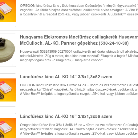
OREGON láncfűrész lánc , több hosszban Csúcsteljesítményű négyzetsarkú “
vágóélek. Az ütköző hajtás összekötések csökkentik a visszavágást. A Vibe-
a fogantyúknál a rezgést 25%-kal, vagy jobban csökkenti. A Lubrilink™ össz
Husqvarna Elektromos láncfűrész csillagkerék Husqvar
McCulloch, AL-KO, Partner gépekhez (538-24-10-38)
Husqvarna® 538243909 55270004 csillagkerék minőségi utángyártott alkatrész
adatok/Méretek: Zúg a motor, de a lánc nem mozdul? Elkoptak a fogak? Minősé
meghajtó fogaskerék (csillagkerék) Husqvarna csoport
Láncfűrész lánc AL-KO 14" 3/8x1,3x52 szem
OREGON láncfűrész lánc 3/8x1,3x52 14-os = 35cm-es vezetőlemezre Csúcst
négyzetsarkú “Chisel” vágóélek. Az ütköző hajtás összekötések csökkentik a
A Vibe-Ban™ felépítés a fogantyúknál a rezgést 25%-kal, vagy jobban csökkent
Láncfűrész lánc AL-KO 16" 3/8x1,3x56 szem
Oregon láncfűrész lánc 3/8x1,3x56 16-os = 40cm-es vezetőlemezre Csúcstel
négyzetsarkú “Chisel” vágóélek. Az ütköző hajtás összekötések csökkentik a
A Vibe-Ban™ felépítés a fogantyúknál a rezgést 25%-kal, vagy jobban csökkent