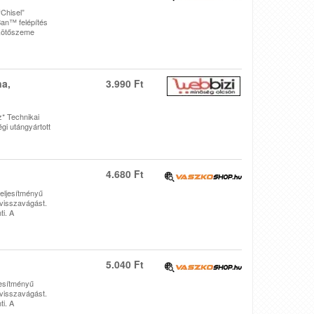
Chisel”
Ban™ felépítés
ekötőszeme
na,
3.990 Ft
* Technikai
gi utángyártott
4.680 Ft
eljesítményű
 visszavágást.
i. A
5.040 Ft
jesítményű
 visszavágást.
i. A