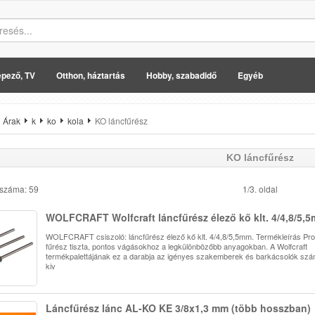
pező, TV
Otthon, háztartás
Hobby, szabadidő
Egyéb
Árak
k
ko
kola
KO láncfűrész
KO láncfűrész
 száma: 59
1/3. oldal
WOLFCRAFT Wolfcraft láncfűrész élező kő klt. 4/4,8/5,
WOLFCRAFT csiszoló: láncfűrész élező kő klt. 4/4,8/5,5mm. Termékleírás Pro
fűrész tiszta, pontos vágásokhoz a legkülönbözőbb anyagokban. A Wolfcraft
termékpalettájának ez a darabja az igényes szakemberek és barkácsolók szá
kiv
Láncfűrész lánc AL-KO KE 3/8x1,3 mm (több hosszban)