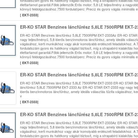
fordulatszám gyors és hatékony vágást biztosít, míg a strapabíró kialakítás h
élettartamot garantál.Főbb jellemzők:Erős motor: 5,8 LE teljesítmény a nagyo
könnyű feldolgozásához.7500 fordulat/perc: Precíz és gyors vágás minimális e
[
EKT-2333
]
ER-KO STAR Benzines láncfűrész 5,8LE 7500RPM EKT-2
ER-KO STAR Benzines láncfűrész 5,8LE 7500RPM EKT-2333Az ER-KO STAR
nagy teljesítményű, 5,8 lóerős benzinmotoros láncfűrész, amely ideális választá
vágásához, kerti munkákhoz vagy akár komolyabb erdészeti feladatokhoz. A
fordulatszám gyors és hatékony vágást biztosít, míg a strapabíró kialakítás h
élettartamot garantál.Főbb jellemzők:Erős motor: 5,8 LE teljesítmény a nagyo
könnyű feldolgozásához.7500 fordulat/perc: Precíz és gyors vágás minimális e
[
EKT-2333
]
ER-KO STAR Benzines láncfűrész 5,8LE 7500RPM EKT-2
ER-KO STAR Benzines láncfűrész 5,8LE 7500RPM EKT-2333 ER-KO STAR Be
láncfűrész 5,8LE 7500RPM EKT-2333 Az ER-KO STAR EKT-2333 egy nagy telj
lóerős benzinmotoros láncfűrész, amely ideális választás tűzifa vágásához, k
v
[
EKT-2333
]
ER-KO STAR Benzines láncfűrész 5,8LE 7500RPM EKT-2
ER-KO STAR Benzines láncfűrész 5,8LE 7500RPM EKT-2333Az ER-KO STAR
nagy teljesítményű, 5,8 lóerős benzinmotoros láncfűrész, amely ideális választá
vágásához, kerti munkákhoz vagy akár komolyabb erdészeti feladatokhoz. A
fordulatszám gyors és hatékony vágást biztosít, míg a strapabíró kialakítás h