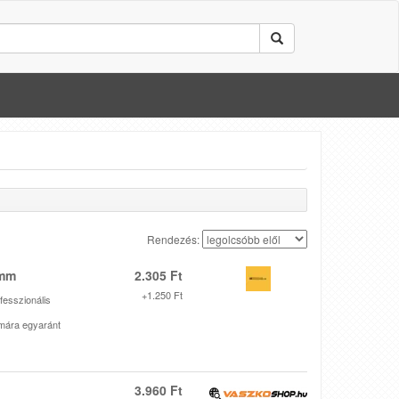
Rendezés:
5mm
2.305 Ft
+1.250 Ft
fesszionális
mára egyaránt
3.960 Ft