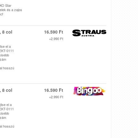
-KO Star
elek és a zajos
cf
 8 col
16.590 Ft
+2.990 Ft
se el a
 EKT-0111
kisebb
szám
ral hosszú
 8 col
16.590 Ft
+2.990 Ft
tse el a
 EKT-0111
kisebb
szám
ral hosszú