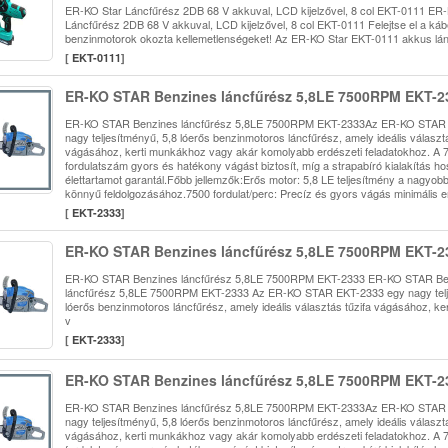
ER-KO Star Láncfűrész 2DB 68 V akkuval, LCD kijelzővel, 8 col EKT-0111 ER
Láncfűrész 2DB 68 V akkuval, LCD kijelzővel, 8 col EKT-0111 Felejtse el a káb
benzinmotorok okozta kellemetlenségeket! Az ER-KO Star EKT-0111 akkus lán
[
EKT-0111
]
ER-KO STAR Benzines láncfűrész 5,8LE 7500RPM EKT-2
ER-KO STAR Benzines láncfűrész 5,8LE 7500RPM EKT-2333Az ER-KO STAR
nagy teljesítményű, 5,8 lóerős benzinmotoros láncfűrész, amely ideális választá
vágásához, kerti munkákhoz vagy akár komolyabb erdészeti feladatokhoz. A
fordulatszám gyors és hatékony vágást biztosít, míg a strapabíró kialakítás h
élettartamot garantál.Főbb jellemzők:Erős motor: 5,8 LE teljesítmény a nagyo
könnyű feldolgozásához.7500 fordulat/perc: Precíz és gyors vágás minimális e
[
EKT-2333
]
ER-KO STAR Benzines láncfűrész 5,8LE 7500RPM EKT-2
ER-KO STAR Benzines láncfűrész 5,8LE 7500RPM EKT-2333 ER-KO STAR Be
láncfűrész 5,8LE 7500RPM EKT-2333 Az ER-KO STAR EKT-2333 egy nagy telj
lóerős benzinmotoros láncfűrész, amely ideális választás tűzifa vágásához, k
v
[
EKT-2333
]
ER-KO STAR Benzines láncfűrész 5,8LE 7500RPM EKT-2
ER-KO STAR Benzines láncfűrész 5,8LE 7500RPM EKT-2333Az ER-KO STAR
nagy teljesítményű, 5,8 lóerős benzinmotoros láncfűrész, amely ideális választá
vágásához, kerti munkákhoz vagy akár komolyabb erdészeti feladatokhoz. A