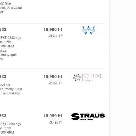
-KO Star
elek és a zajos
cf
333
18.990 Ft
+3.490 Ft
 EKT-2333 egy
s tűzifa
 7500 RPM
osszú
bb faanyagok
rő
333
18.990 Ft
+2.990 Ft
nzines
esítményű, 5,8
erti munkákhoz
333
18.990 Ft
+3.490 Ft
 EKT-2333 egy
s tűzifa
 7500 RPM