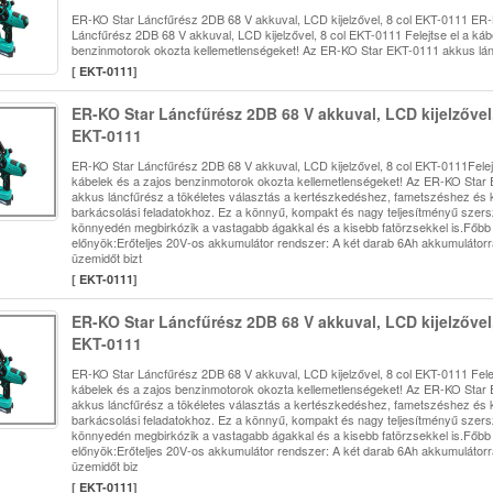
ER-KO Star Láncfűrész 2DB 68 V akkuval, LCD kijelzővel, 8 col EKT-0111 ER
Láncfűrész 2DB 68 V akkuval, LCD kijelzővel, 8 col EKT-0111 Felejtse el a káb
benzinmotorok okozta kellemetlenségeket! Az ER-KO Star EKT-0111 akkus lán
[
EKT-0111
]
ER-KO Star Láncfűrész 2DB 68 V akkuval, LCD kijelzővel,
EKT-0111
ER-KO Star Láncfűrész 2DB 68 V akkuval, LCD kijelzővel, 8 col EKT-0111Felejt
kábelek és a zajos benzinmotorok okozta kellemetlenségeket! Az ER-KO Star
akkus láncfűrész a tökéletes választás a kertészkedéshez, fametszéshez és 
barkácsolási feladatokhoz. Ez a könnyű, kompakt és nagy teljesítményű szer
könnyedén megbirkózik a vastagabb ágakkal és a kisebb fatörzsekkel is.Főbb
előnyök:Erőteljes 20V-os akkumulátor rendszer: A két darab 6Ah akkumulátor
üzemidőt bizt
[
EKT-0111
]
ER-KO Star Láncfűrész 2DB 68 V akkuval, LCD kijelzővel,
EKT-0111
ER-KO Star Láncfűrész 2DB 68 V akkuval, LCD kijelzővel, 8 col EKT-0111 Felej
kábelek és a zajos benzinmotorok okozta kellemetlenségeket! Az ER-KO Star
akkus láncfűrész a tökéletes választás a kertészkedéshez, fametszéshez és 
barkácsolási feladatokhoz. Ez a könnyű, kompakt és nagy teljesítményű szer
könnyedén megbirkózik a vastagabb ágakkal és a kisebb fatörzsekkel is.Főbb
előnyök:Erőteljes 20V-os akkumulátor rendszer: A két darab 6Ah akkumulátor
üzemidőt biz
[
EKT-0111
]