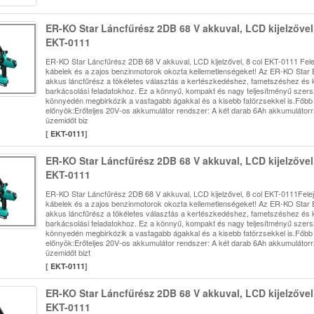
ER-KO Star Láncfűrész 2DB 68 V akkuval, LCD kijelzővel,
EKT-0111
ER-KO Star Láncfűrész 2DB 68 V akkuval, LCD kijelzővel, 8 col EKT-0111 Felej
kábelek és a zajos benzinmotorok okozta kellemetlenségeket! Az ER-KO Star
akkus láncfűrész a tökéletes választás a kertészkedéshez, fametszéshez és 
barkácsolási feladatokhoz. Ez a könnyű, kompakt és nagy teljesítményű szer
könnyedén megbirkózik a vastagabb ágakkal és a kisebb fatörzsekkel is.Főbb
előnyök:Erőteljes 20V-os akkumulátor rendszer: A két darab 6Ah akkumulátor
üzemidőt biz
[
EKT-0111
]
ER-KO Star Láncfűrész 2DB 68 V akkuval, LCD kijelzővel,
EKT-0111
ER-KO Star Láncfűrész 2DB 68 V akkuval, LCD kijelzővel, 8 col EKT-0111Felejt
kábelek és a zajos benzinmotorok okozta kellemetlenségeket! Az ER-KO Star
akkus láncfűrész a tökéletes választás a kertészkedéshez, fametszéshez és 
barkácsolási feladatokhoz. Ez a könnyű, kompakt és nagy teljesítményű szer
könnyedén megbirkózik a vastagabb ágakkal és a kisebb fatörzsekkel is.Főbb
előnyök:Erőteljes 20V-os akkumulátor rendszer: A két darab 6Ah akkumulátor
üzemidőt bizt
[
EKT-0111
]
ER-KO Star Láncfűrész 2DB 68 V akkuval, LCD kijelzővel,
EKT-0111