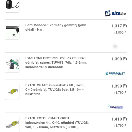
Ford Mondeo 1 kormány gömbfej (jobb
1.317 Ft
oldal) - Hart
+1.000 Ft
Extol Extol Craft imbuszkulcs klt., Cr40
1.390 Ft
gömbfej, színes, TÜV/GS; 7db, 1,5-6mm,
karabínerrel, 9 darabonk
EXTOL CRAFT imbuszkulcs klt., rövid,
1.390 Ft
Cr40 gömbfej, TÜV/GS; 9db, 1,5-10mm,
+1.790 Ft
bliszteren
EXTOL EXTOL CRAFT 66001
1.410 Ft
imbuszkulcs klt., Cr40. gömbfej ;TÜV/GS,
+1.790 Ft
9db, 1,5-10mm, bliszteren ( 66001 )