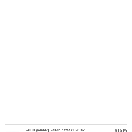
VAICO gömbfej, váltórudazat V10-6182
810 Ft