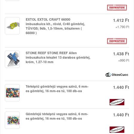
EXTOL EXTOL CRAFT 66000
1.412 Ft
imbuszkulcs klt., rövid, Cr40 gömbfej,
+1.790 Ft
TÜV/GS; 9db, 1,5-10mm, bliszteren (
66000 )
STONE REEF STONE REEF Allen
1.438 Ft
imbuszkulcs készlet 13 darabos gömbfej,
+990 Ft
króm, 1.27-10 mm
Térképtű gömbfejű vegyes színű, 6 mm-
1.440 Ft
es gömbfej, 16 mm-es tű, 100 db-os
Gömbfejű térképtű vegyes színű, 6 mm-
1.440 Ft
es gömbfej, 16 mm-es tű, 100 db-os