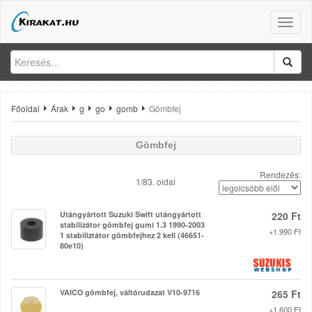
Toggle
naviga
Főoldal
Árak
g
go
gomb
Gömbfej
Gömbfej
Rendezés:
1/83. oldal
Utángyártott Suzuki Swift utángyártott
220 Ft
stabilizátor gömbfej gumi 1.3 1990-2003
+1.990 Ft
1 stabiliztátor gömbfejhez 2 kell (46651-
80e10)
VAICO gömbfej, váltórudazat V10-9716
265 Ft
+1.600 Ft