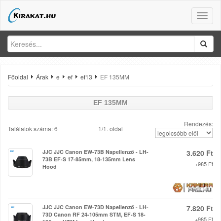
Toggle
naviga
Főoldal
Árak
e
ef
ef13
EF 135MM
EF 135MM
Rendezés:
Találatok száma: 6
1/1. oldal
JJC JJC Canon EW-73B Napellenző - LH-
3.620 Ft
73B EF-S 17-85mm, 18-135mm Lens
+985 Ft
Hood
JJC JJC Canon EW-73D Napellenző - LH-
7.820 Ft
73D Canon RF 24-105mm STM, EF-S 18-
+985 Ft