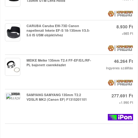
135mm UTM Lens Hood
CARUBA Caruba EW-73D Canon
8.930 Ft
napellenző fekete EF-S 18-135mm f/3.5-
+985 Ft
5.6 IS USM objektívhez
MEIKE Meike 135mm T2.4 FF-EF/E/L/RF-
46.264 Ft
PL bajonett cserekészlet
Ingyenes szállítás
SAMYANG SAMYANG 135mm T2.2
277.691 Ft
VDSLR MK2 (Canon EF) F1315201101
+1.990 Ft