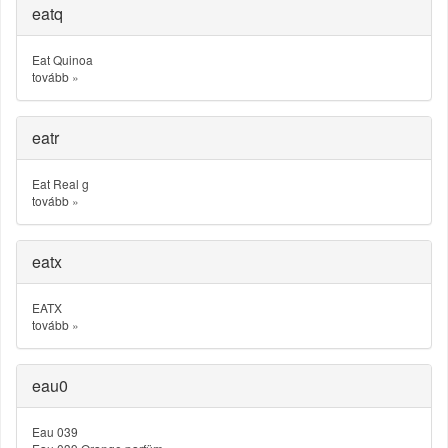
eatq
Eat Quinoa
tovább
»
eatr
Eat Real g
tovább
»
eatx
EATX
tovább
»
eau0
Eau 039