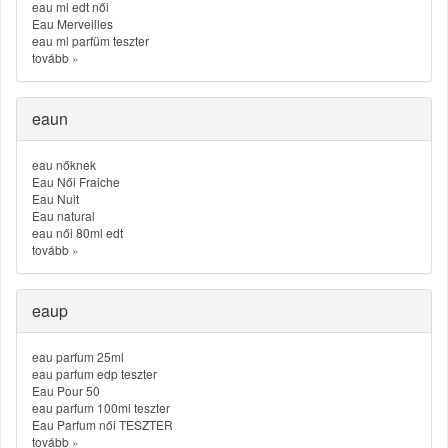
eau ml edt női
Eau Merveilles
eau ml parfüm teszter
tovább
»
eaun
eau nőknek
Eau Női Fraiche
Eau Nuit
Eau natural
eau női 80ml edt
tovább
»
eaup
eau parfum 25ml
eau parfum edp teszter
Eau Pour 50
eau parfum 100ml teszter
Eau Parfum női TESZTER
tovább
»