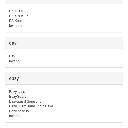
EA XBOX360
EA XBOX 360
EA Xbox
tovább
»
eay
Eay
tovább
»
eazy
Eazy case
EazyGuard
Eazyguard Samsung
EazyGuard samsung galaxy
Eazy case tok
tovább
»