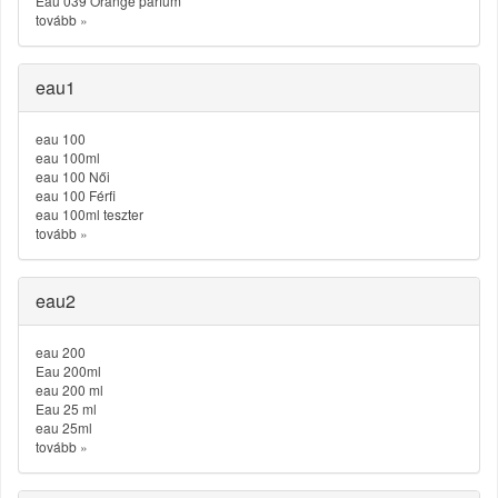
Eau 039 Orange parfüm
tovább
»
eau1
eau 100
eau 100ml
eau 100 Női
eau 100 Férfi
eau 100ml teszter
tovább
»
eau2
eau 200
Eau 200ml
eau 200 ml
Eau 25 ml
eau 25ml
tovább
»