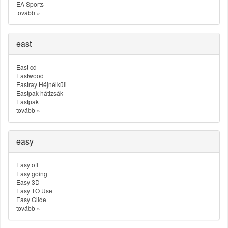
EA Sports
tovább
»
east
East cd
Eastwood
Eastray Héjnélküli
Eastpak hátizsák
Eastpak
tovább
»
easy
Easy off
Easy going
Easy 3D
Easy TO Use
Easy Glide
tovább
»