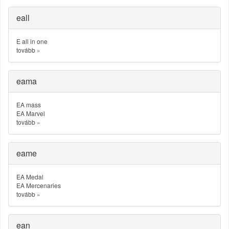
eall
E all in one
tovább
»
eama
EA mass
EA Marvel
tovább
»
eame
EA Medal
EA Mercenaries
tovább
»
ean