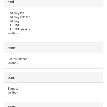
earl
Earl grey tea
Earl grey zöld tea
Earl grey
EARLINE
EARLINE sisakra
tovább
»
earm
Ear mikrofonos
tovább
»
earn
Earnest
tovább
»
earp