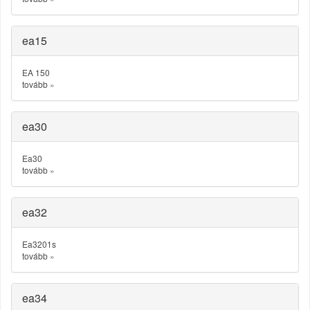
ea15
EA 150
tovább
»
ea30
Ea30
tovább
»
ea32
Ea3201s
tovább
»
ea34