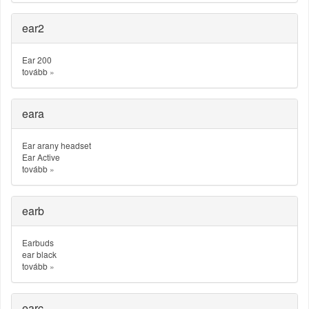
ear2
Ear 200
tovább
»
eara
Ear arany headset
Ear Active
tovább
»
earb
Earbuds
ear black
tovább
»
earc