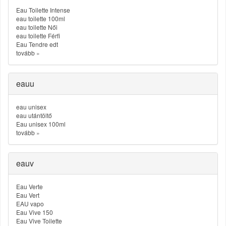
Eau Toilette Intense
eau toilette 100ml
eau toilette Női
eau toilette Férfi
Eau Tendre edt
tovább
»
eauu
eau unisex
eau utántöltő
Eau unisex 100ml
tovább
»
eauv
Eau Verte
Eau Vert
EAU vapo
Eau Vive 150
Eau Vive Toilette