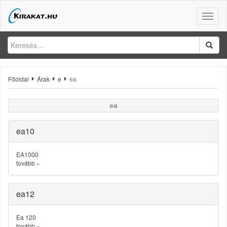
Toggle
naviga
Főoldal
Árak
e
ea
ea
ea10
EA1000
tovább
»
ea12
Ea 120
tovább
»