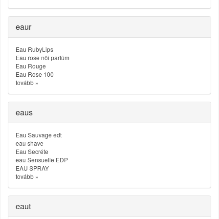
eaur
Eau RubyLips
Eau rose női parfüm
Eau Rouge
Eau Rose 100
tovább
»
eaus
Eau Sauvage edt
eau shave
Eau Secréte
eau Sensuelle EDP
EAU SPRAY
tovább
»
eaut