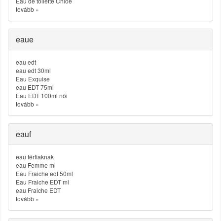
Eau de toilette Chloe
tovább
»
eaue
eau edt
eau edt 30ml
Eau Exquise
eau EDT 75ml
Eau EDT 100ml női
tovább
»
eauf
eau férfiaknak
eau Femme ml
Eau Fraiche edt 50ml
Eau Fraiche EDT ml
eau Fraiche EDT
tovább
»