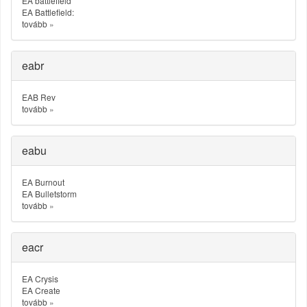
EA battlefield
EA Battlefield:
tovább
»
eabr
EAB Rev
tovább
»
eabu
EA Burnout
EA Bulletstorm
tovább
»
eacr
EA Crysis
EA Create
tovább
»