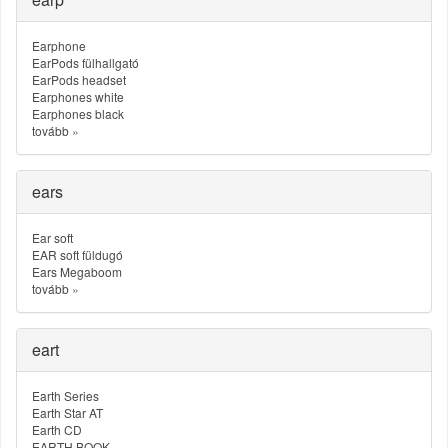
Earphone
EarPods fülhallgató
EarPods headset
Earphones white
Earphones black
tovább
»
ears
Ear soft
EAR soft füldugó
Ears Megaboom
tovább
»
eart
Earth Series
Earth Star AT
Earth CD
EARTH BOOK