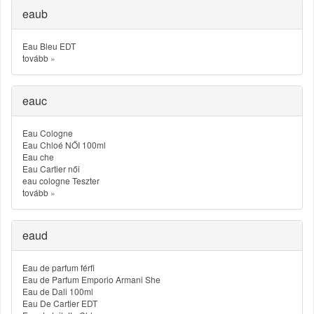
eaub
Eau Bleu EDT
tovább
»
eauc
Eau Cologne
Eau Chloé NŐI 100ml
Eau che
Eau Cartier női
eau cologne Teszter
tovább
»
eaud
Eau de parfum férfi
Eau de Parfum Emporio Armani She
Eau de Dali 100ml
Eau De Cartier EDT