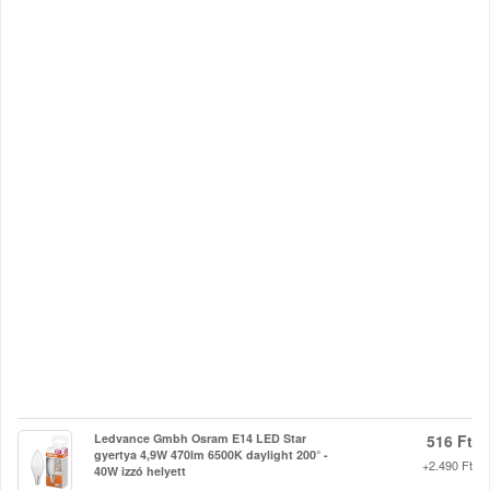
Ledvance Gmbh Osram E14 LED Star
516 Ft
gyertya 4,9W 470lm 6500K daylight 200° -
+2.490 Ft
40W izzó helyett