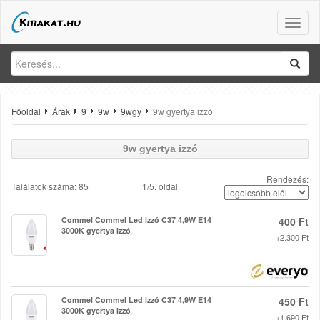
Toggle
naviga
Főoldal
Árak
9
9w
9wgy
9w gyertya izzó
9w gyertya izzó
Rendezés:
Találatok száma: 85
1/5. oldal
Commel Commel Led izzó C37 4,9W E14
400 Ft
3000K gyertya Izzó
+2.300 Ft
Commel Commel Led izzó C37 4,9W E14
450 Ft
3000K gyertya Izzó
+1.690 Ft