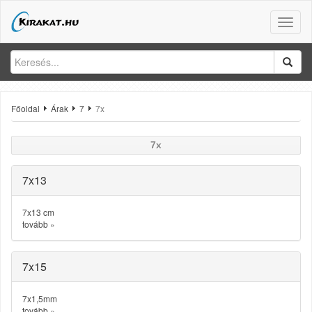
Toggle
naviga
Főoldal
Árak
7
7x
7x
7x13
7x13 cm
tovább
»
7x15
7x1,5mm
tovább
»