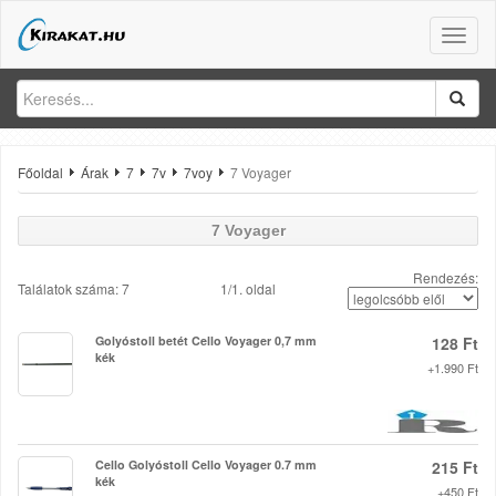
Toggle
naviga
Főoldal
Árak
7
7v
7voy
7 Voyager
7 Voyager
Rendezés:
Találatok száma: 7
1/1. oldal
Golyóstoll betét Cello Voyager 0,7 mm
128 Ft
kék
+1.990 Ft
Cello Golyóstoll Cello Voyager 0.7 mm
215 Ft
kék
+450 Ft