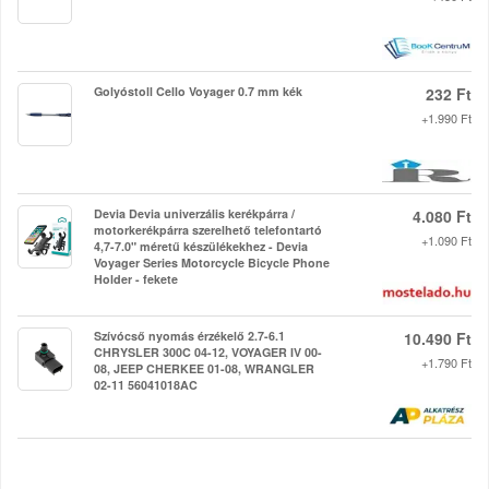
Golyóstoll Cello Voyager 0.7 mm kék
232 Ft
+1.990 Ft
Devia Devia univerzális kerékpárra /
4.080 Ft
motorkerékpárra szerelhető telefontartó
+1.090 Ft
4,7-7.0" méretű készülékekhez - Devia
Voyager Series Motorcycle Bicycle Phone
Holder - fekete
Szívócső nyomás érzékelő 2.7-6.1
10.490 Ft
CHRYSLER 300C 04-12, VOYAGER IV 00-
+1.790 Ft
08, JEEP CHERKEE 01-08, WRANGLER
02-11 56041018AC