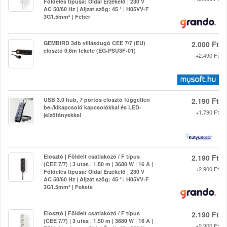
Földelés típusa: Oldal Érzékelő | 230 V
AC 50/60 Hz | Aljzat szög: 45 ° | H05VV-F
3G1.5mm² | Fehér
GEMBIRD 3db villásdugó CEE 7/7 (EU)
2.000 Ft
elosztó 0.6m fekete (EG-PSU3F-01)
+2.490 Ft
USB 3.0 hub, 7 portos elosztó független
2.190 Ft
be-/kikapcsoló kapcsolókkal és LED-
+1.790 Ft
jelzőfényekkel
Elosztó | Földelt csatlakozó / F típus
2.190 Ft
(CEE 7/7) | 3 utas | 1.50 m | 3680 W | 16 A |
+2.900 Ft
Földelés típusa: Oldal Érzékelő | 230 V
AC 50/60 Hz | Aljzat szög: 45 ° | H05VV-F
3G1.5mm² | Fekete
Elosztó | Földelt csatlakozó / F típus
2.190 Ft
(CEE 7/7) | 3 utas | 1.50 m | 3680 W | 16 A |
+2.900 Ft