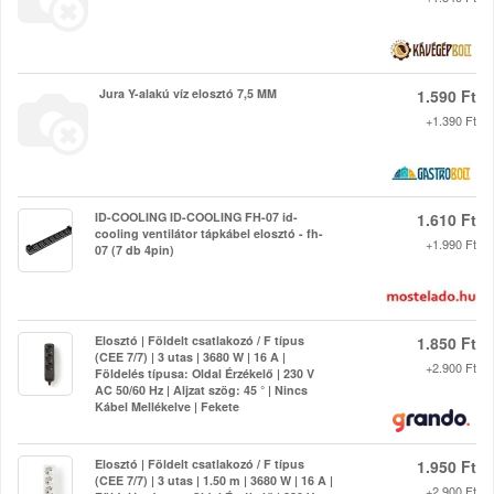
Jura Y-alakú víz elosztó 7,5 MM
1.590 Ft
+1.390 Ft
ID-COOLING ID-COOLING FH-07 id-
1.610 Ft
cooling ventilátor tápkábel elosztó - fh-
+1.990 Ft
07 (7 db 4pin)
Elosztó | Földelt csatlakozó / F típus
1.850 Ft
(CEE 7/7) | 3 utas | 3680 W | 16 A |
+2.900 Ft
Földelés típusa: Oldal Érzékelő | 230 V
AC 50/60 Hz | Aljzat szög: 45 ° | Nincs
Kábel Mellékelve | Fekete
Elosztó | Földelt csatlakozó / F típus
1.950 Ft
(CEE 7/7) | 3 utas | 1.50 m | 3680 W | 16 A |
+2.900 Ft