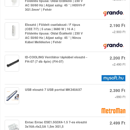
Földelés típusa: Oldal Érzékelő | 230 V
AC 50/60 Hz | Aljzat szög: 45 ° | H05VV-F
3G1.5mm² | Fehér
Elosztó | Földelt csatlakozó / F típus
2.190 Ft
(CEE 7/7) | 5 utas | 3680 W | 16 A |
+2.900 Ft
Földelés típusa: Oldal Érzékelő | 230 V
AC 50/60 Hz | Aljzat szög: 45 ° | Nincs
Kábel Mellékelve | Fehér
ID-COOLING Ventilátor tápkábel elosztó -
2.200 Ft
FH-07 (7 db 4pin) (FH-07)
+2.490 Ft
USB elosztó 7 USB porttal MK340AX7
2.390 Ft
+990 Ft
Entac Entac ESE1.5G3X4-1.5 7-es elosztó
2.499 Ft
3x16A+4x2,5A 1,5m 3G1,5