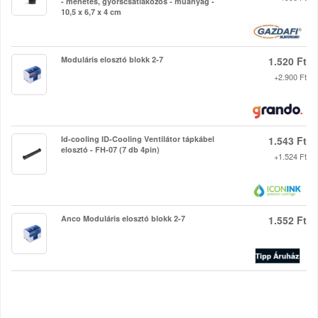
- menetes, gyorscsatlakozós - műanyag -
10,5 x 6,7 x 4 cm
Moduláris elosztó blokk 2-7
1.520 Ft
+2.900 Ft
Id-cooling ID-Cooling Ventilátor tápkábel
1.543 Ft
elosztó - FH-07 (7 db 4pin)
+1.524 Ft
Anco Moduláris elosztó blokk 2-7
1.552 Ft