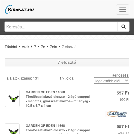
Toggle
naviga
Főoldal
Árak
7
7e
7elo
7 elosztó
7 elosztó
Rendezés:
Találatok száma: 131
1/7. oldal
GARDEN OF EDEN 11668
557 Ft
Tömlőcsatlakozó elosztó - 2 ágú csappal
+990 Ft
- menetes, gyorscsatlakozós - műanyag -
10,5 x 6,7 x 4 cm
GARDEN OF EDEN 11668
557 Ft
Tömlőcsatlakozó elosztó - 2 ágú csappal
+990 Ft