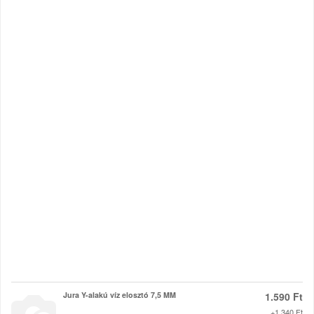
Jura Y-alakú víz elosztó 7,5 MM
1.590 Ft
+1.340 Ft