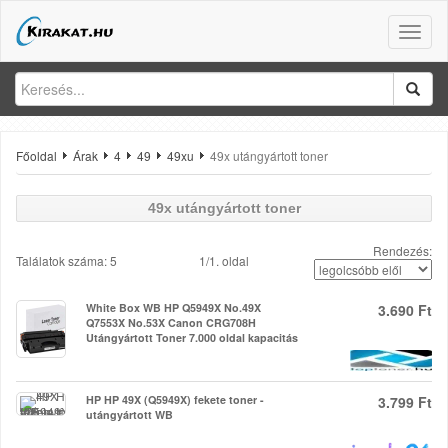
Toggle
naviga
Főoldal
Árak
4
49
49xu
49x utángyártott toner
49x utángyártott toner
Rendezés:
Találatok száma: 5
1/1. oldal
White Box WB HP Q5949X No.49X
3.690 Ft
Q7553X No.53X Canon CRG708H
Utángyártott Toner 7.000 oldal kapacitás
HP HP 49X (Q5949X) fekete toner -
3.799 Ft
utángyártott WB