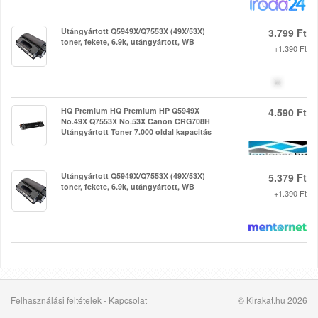
Utángyártott Q5949X/Q7553X (49X/53X)
3.799 Ft
toner, fekete, 6.9k, utángyártott, WB
+1.390 Ft
HQ Premium HQ Premium HP Q5949X
4.590 Ft
No.49X Q7553X No.53X Canon CRG708H
Utángyártott Toner 7.000 oldal kapacitás
Utángyártott Q5949X/Q7553X (49X/53X)
5.379 Ft
toner, fekete, 6.9k, utángyártott, WB
+1.390 Ft
Felhasználási feltételek
-
Kapcsolat
© Kirakat.hu 2026