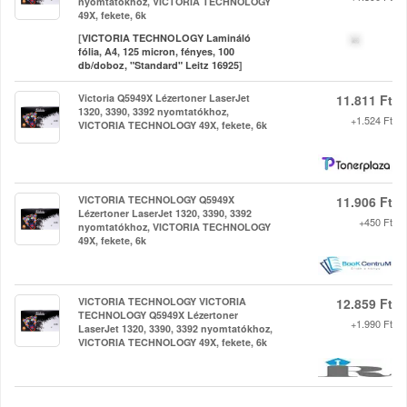
nyomtatókhoz, VICTORIA TECHNOLOGY
49X, fekete, 6k
[
VICTORIA TECHNOLOGY Lamináló
fólia, A4, 125 micron, fényes, 100
db/doboz, "Standard" Leitz 16925
]
Victoria Q5949X Lézertoner LaserJet
11.811 Ft
1320, 3390, 3392 nyomtatókhoz,
+1.524 Ft
VICTORIA TECHNOLOGY 49X, fekete, 6k
VICTORIA TECHNOLOGY Q5949X
11.906 Ft
Lézertoner LaserJet 1320, 3390, 3392
+450 Ft
nyomtatókhoz, VICTORIA TECHNOLOGY
49X, fekete, 6k
VICTORIA TECHNOLOGY VICTORIA
12.859 Ft
TECHNOLOGY Q5949X Lézertoner
+1.990 Ft
LaserJet 1320, 3390, 3392 nyomtatókhoz,
VICTORIA TECHNOLOGY 49X, fekete, 6k