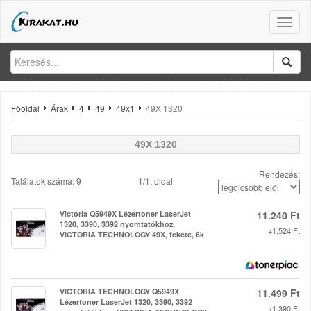
Toggle
naviga
Főoldal
Árak
4
49
49x1
49X 1320
49X 1320
Rendezés:
Találatok száma: 9
1/1. oldal
Victoria Q5949X Lézertoner LaserJet
11.240 Ft
1320, 3390, 3392 nyomtatókhoz,
+1.524 Ft
VICTORIA TECHNOLOGY 49X, fekete, 6k
VICTORIA TECHNOLOGY Q5949X
11.499 Ft
Lézertoner LaserJet 1320, 3390, 3392
+1.390 Ft