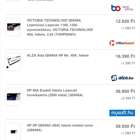
VICTORIA TECHNOLOGY Q5949A
12.620 Ft
Lézertoner LaserJet 1160, 1320
+1.990 Ft
nyomtatókhoz, VICTORIA TECHNOLOGY
49A, fekete, 2,5k (TOHP5949V)
ALZA Alza Q5949A HP No. 49A, fekete
16.390 Ft
+1.390 Ft
HP 49A Eredeti fekete LaserJet
38.900 Ft
tonerkazetta (2500 oldal) (Q5949A)
+2.490 Ft
HP HP Q5949A (49A) fekete eredeti toner
39.930 Ft
(Q5949A)
+1.990 Ft