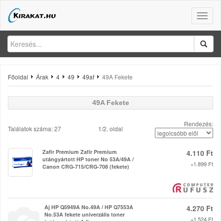
Toggle
naviga
Főoldal
Árak
4
49
49af
49A Fekete
49A Fekete
Rendezés:
Találatok száma: 27
1/2. oldal
Zafir Premium Zafír Premium
4.110 Ft
utángyártott HP toner No 53A/49A /
+1.899 Ft
Canon CRG-715/CRG-708 (fekete)
Aj HP Q5949A No.49A / HP Q7553A
4.270 Ft
No.53A fekete univerzális toner
+1.524 Ft