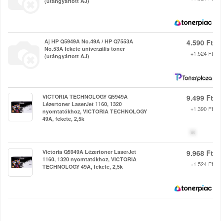
(utángyártott AJ)
Aj HP Q5949A No.49A / HP Q7553A
4.590 Ft
No.53A fekete univerzális toner
+1.524 Ft
(utángyártott AJ)
VICTORIA TECHNOLOGY Q5949A
9.499 Ft
Lézertoner LaserJet 1160, 1320
+1.390 Ft
nyomtatókhoz, VICTORIA TECHNOLOGY
49A, fekete, 2,5k
Victoria Q5949A Lézertoner LaserJet
9.968 Ft
1160, 1320 nyomtatókhoz, VICTORIA
+1.524 Ft
TECHNOLOGY 49A, fekete, 2,5k