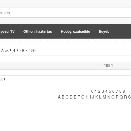
pező, TV
Otthon, háztartás
Hobby, szabadidő
Egyéb
Árak
4
49
4984
4984
001
0
1
2
3
4
5
6
7
8
9
A
B
C
D
E
F
G
H
I
J
K
L
M
N
O
P
Q
R
S