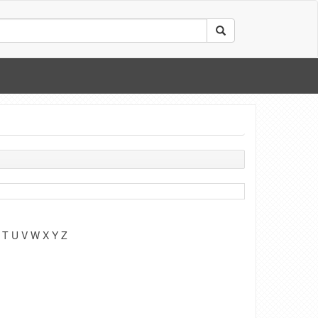
T
U
V
W
X
Y
Z