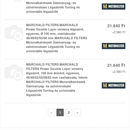
Motoralkatrészek Üzemanyag- és
szívórendszer Légszűrők Tuning és
univerzális légszűrők
MARCHALD FILTERS MARCHALD
21.640 Ft
Power Double Layer verseny légszűrő,
+2.980 Ft
egyenes, Ø 100 mm, csatlakozás:
46/49/52/55/58 mm MARCHALD FILTERS
Motoralkatrészek Üzemanyag- és
szívórendszer Légszűrők Tuning és
univerzális légszűrők
MARCHALD FILTERS MARCHALD
21.640 Ft
FILTERS Power Double Layer verseny
+2.980 Ft
légszűrő, 100 mm átmérő, egyenes,
46/49/52/55/58/62 mm csatlakozás, fekete
MARCHALD FILTERS Motoralkatrészek
Üzemanyag- és szívórendszer
Légszűrők Tuning és univerzális
légszűrők
«
1
2
»