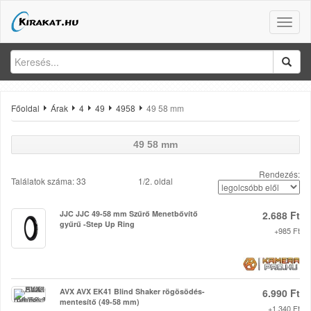
Toggle
naviga
Főoldal
Árak
4
49
4958
49 58 mm
49 58 mm
Rendezés:
Találatok száma: 33
1/2. oldal
JJC JJC 49-58 mm Szűrő Menetbővítő
2.688 Ft
gyűrű -Step Up Ring
+985 Ft
AVX AVX EK41 Blind Shaker rögösödés-
6.990 Ft
mentesítő (49-58 mm)
+1.340 Ft