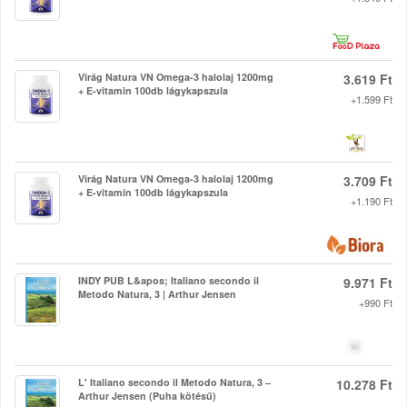
Virág Natura VN Omega-3 halolaj 1200mg
3.619 Ft
+ E-vitamin 100db lágykapszula
+1.599 Ft
Virág Natura VN Omega-3 halolaj 1200mg
3.709 Ft
+ E-vitamin 100db lágykapszula
+1.190 Ft
INDY PUB L&apos; Italiano secondo il
9.971 Ft
Metodo Natura, 3 | Arthur Jensen
+990 Ft
L' Italiano secondo il Metodo Natura, 3 –
10.278 Ft
Arthur Jensen (Puha kötésű)