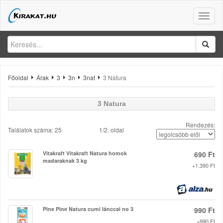
Toggle
naviga
Főoldal
Árak
3
3n
3nat
3 Natura
3 Natura
Rendezés:
Találatok száma: 25
1/2. oldal
Vitakraft Vitakraft Natura homok
690 Ft
madaraknak 3 kg
+1.390 Ft
Pine Pine Natura cumi lánccal no 3
990 Ft
+990 Ft