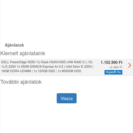
Ajánlatok
Kiemelt ajánlataink
1.102.990 Ft
DELL PowerEdge R250 1U Rack H345/H355 (HW RAID 0,1,10)
1x E-2334 1x 450W iDRAC9 Express 4x 3,5 | Intel Xeon E-2334 |
+
2.490 Ft
16GB DDR4 UDIMM | 1x 120GB SSD | 1x 8000GB HDD
További ajánlatok
Vissza