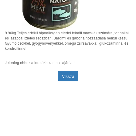
9.96kg Teljes értékű hipoallergén eledel felnőtt macskák számára, tonhallal
és lazaccal ízletes szószban. Baromfi és gabona hozzáadása nélkül készül.
Gyümölcsökkel, gyógynövényekkel, omega zsírsavakkal, glükozaminnal és
kondroitinnel.
Jelenleg ehhez a termékhez nincs ajánlat!
Vissza