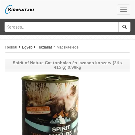
Toggle
naviga
Főoldal
Egyéb
Háziállat
Macskaeledel
Spirit of Nature
Cat tonhalas és lazacos konzerv (24 x
415 g) 9.96kg