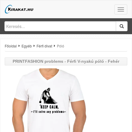
Toggle
naviga
Főoldal
Egyéb
Férfi divat
Póló
PRINTFASHION
problems - Férfi V-nyakú póló - Fehér