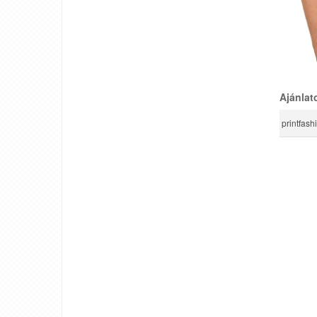
Ajánlat
printfash