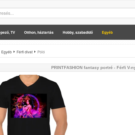
pező, TV
Otthon, háztartás
Hobby, szabadidő
Egyéb
Egyéb
Férfi divat
Póló
PRINTFASHION
fantasy portré - Férfi V-