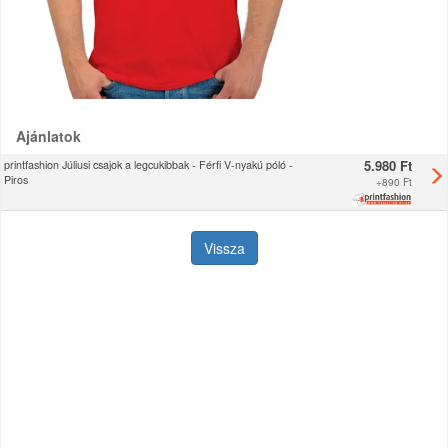
Ajánlatok
5.980 Ft
printfashion Júliusi csajok a legcukibbak - Férfi V-nyakú póló -
Piros
+
890 Ft
Vissza