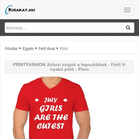
Toggle
naviga
Főoldal
Egyéb
Férfi divat
Póló
PRINTFASHION
Júliusi csajok a legcukibbak - Férfi V-
nyakú póló - Piros