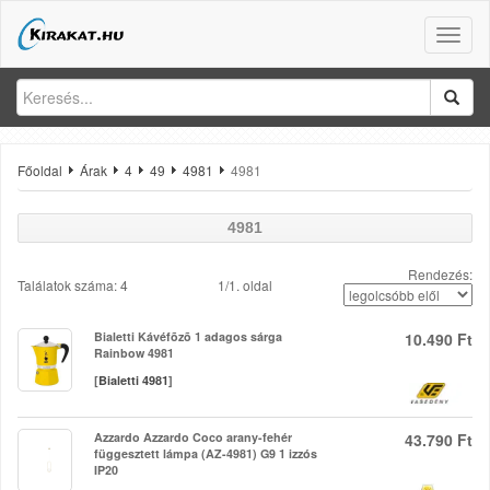
Toggle
naviga
Főoldal
Árak
4
49
4981
4981
4981
Rendezés:
Találatok száma: 4
1/1. oldal
Bialetti Kávéfõzõ 1 adagos sárga
10.490 Ft
Rainbow 4981
[
Bialetti 4981
]
Azzardo Azzardo Coco arany-fehér
43.790 Ft
függesztett lámpa (AZ-4981) G9 1 izzós
IP20