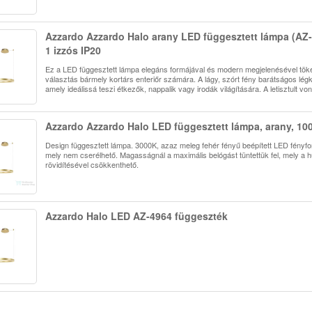
Azzardo Azzardo Halo arany LED függesztett lámpa (AZ
1 izzós IP20
Ez a LED függesztett lámpa elegáns formájával és modern megjelenésével tök
választás bármely kortárs enteriőr számára. A lágy, szórt fény barátságos légk
amely ideálissá teszi étkezők, nappalik vagy irodák világítására. A letisztult von
Azzardo Azzardo Halo LED függesztett lámpa, arany, 10
Design függesztett lámpa. 3000K, azaz meleg fehér fényű beépített LED fényfor
mely nem cserélhető. Magasságnál a maximális belógást tüntettük fel, mely a 
rövidítésével csökkenthető.
Azzardo Halo LED AZ-4964 függeszték