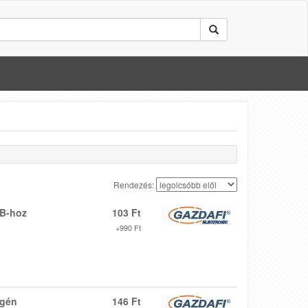
Rendezés:
B-hoz
103 Ft
+990 Ft
égén
146 Ft