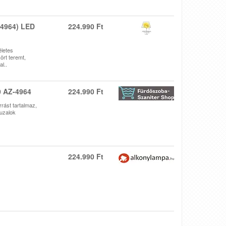
-4964) LED
224.990 Ft
életes
ört teremt,
al..
0 AZ-4964
224.990 Ft
rást tartalmaz,
huzalok
224.990 Ft