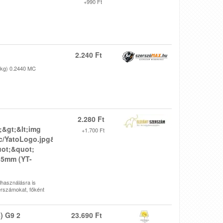
+990 Ft
2.240 Ft
(kg) 0.2440 MC
2.280 Ft
;&gt;&lt;img
+1.700 Ft
ic/YatoLogo.jpg&quot;
uot;&quot;
X15mm (YT-
lhasználásra is
erszámokat, főként
) G9 2
23.690 Ft