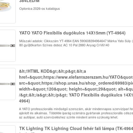
384LED/M
Optonica 2026-os katalógus
YATO YATO Flexibilis dugókulcs 14X15mm (YT-4964)
Műszaki adatok: Cikkszám YT-4964 EAN 590608394964647 Márka Yato Súly 
80 gyűjtőkarton Színes doboz AC 10 Pal 2880 Anyag CrV6140
&lt;!HTML KOD&gt;&lt;p&gt;&lt;a
href=&quot;https://www.elefantszerszam.hu/YATO&quot
src=&quot;https://shop.unas.hu/shop_ordered/69983/p
width=&quot;120&quot; height=&quot;29&quot; alt=&q
/&gt;&lt;/a&gt;&lt;/p&gt; YATO Flexibilis dugókulcs 14
4964)
A YATO professzionális minőségű szerszám, akár mindennapos szervizipari fe
ajánlott és alkalmas. Többféle iparág számára gyártanak professzionális célsz
az autóipar, autó szervizeléshez szinte mindent amire szükség lehet.
TK Lighting TK Lighting Cloud fehér fali lámpa (TK-4964