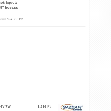
uot;&quot;
/8" hossza:
terrel és a BGS 291
24V 7W
1.216 Ft