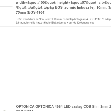
width=&quot;100&quot; height=&quot;57&quot; alt=&q
/&gt;&lt;/a&gt;&lt;/p&g BGS technic Imbusz fej, 10mm, 3
75mm (BGS 4964)
Króm-vanádium acélból készül;10 mm-es hatlap befogású;A BGS 290 1/2 adap
3/8 adapterrel is használható.Élettartam anyag- és törésgarancia!
OPTONICA OPTONICA 4964 LED szalag COB Slim 3mm 