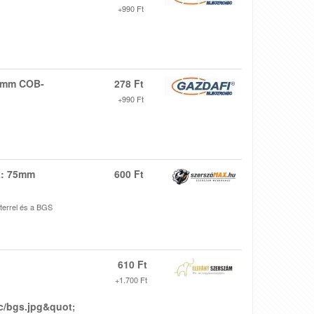
+990 Ft
 3mm COB-
278 Ft
+990 Ft
a: 75mm
600 Ft
terrel és a BGS
610 Ft
+1.700 Ft
c/bgs.jpg&quot;