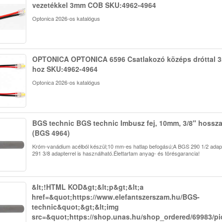
vezetékkel 3mm COB SKU:4962-4964
Optonica 2026-os katalógus
OPTONICA OPTONICA 6596 Csatlakozó középs dróttal
hoz SKU:4962-4964
Optonica 2026-os katalógus
BGS technic BGS technic Imbusz fej, 10mm, 3/8" hossz
(BGS 4964)
Króm-vanádium acélból készül;10 mm-es hatlap befogású;A BGS 290 1/2 adap
291 3/8 adapterrel is használható.Élettartam anyag- és törésgarancia!
&lt;!HTML KOD&gt;&lt;p&gt;&lt;a
href=&quot;https://www.elefantszerszam.hu/BGS-
technic&quot;&gt;&lt;img
src=&quot;https://shop.unas.hu/shop_ordered/69983/pi