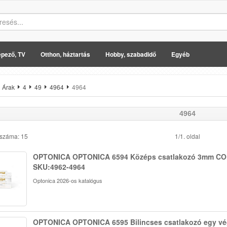
pező, TV
Otthon, háztartás
Hobby, szabadidő
Egyéb
Árak
4
49
4964
4964
4964
 száma: 15
1/1. oldal
OPTONICA OPTONICA 6594 Középs csatlakozó 3mm CO
SKU:4962-4964
Optonica 2026-os katalógus
OPTONICA OPTONICA 6595 Bilincses csatlakozó egy v