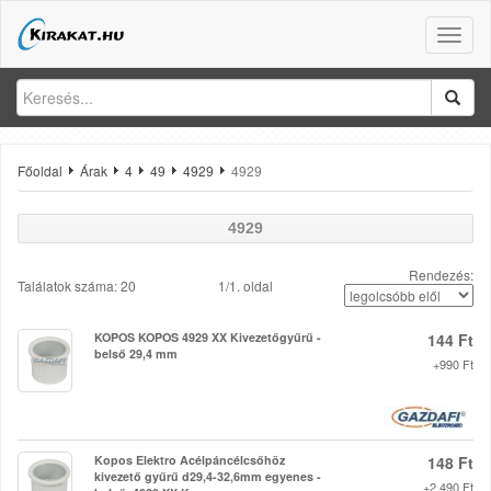
Toggle
naviga
Főoldal
Árak
4
49
4929
4929
4929
Rendezés:
Találatok száma: 20
1/1. oldal
KOPOS KOPOS 4929 XX Kivezetőgyűrű -
144 Ft
belső 29,4 mm
+990 Ft
Kopos Elektro Acélpáncélcsőhöz
148 Ft
kivezető gyűrű d29,4-32,6mm egyenes -
+2.490 Ft