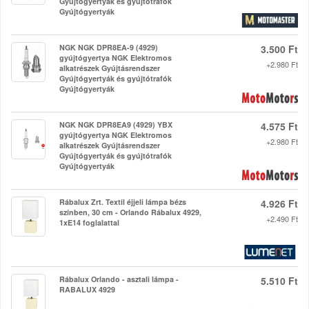
Gyújtógyertyák és gyújtótrafók
Gyújtógyertyák
NGK NGK DPR8EA-9 (4929)
3.500 Ft
gyújtógyertya NGK Elektromos
+2.980 Ft
alkatrészek Gyújtásrendszer
Gyújtógyertyák és gyújtótrafók
Gyújtógyertyák
NGK NGK DPR8EA9 (4929) YBX
4.575 Ft
gyújtógyertya NGK Elektromos
+2.980 Ft
alkatrészek Gyújtásrendszer
Gyújtógyertyák és gyújtótrafók
Gyújtógyertyák
Rábalux Zrt. Textil éjjeli lámpa bézs
4.926 Ft
színben, 30 cm - Orlando Rábalux 4929,
+2.490 Ft
1xE14 foglalattal
Rábalux Orlando - asztali lámpa -
5.510 Ft
RABALUX 4929