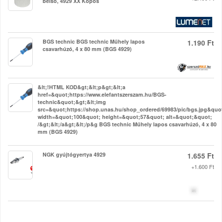
belső, 4929 XX Kopos
BGS technic BGS technic Műhely lapos
1.190 Ft
csavarhúzó, 4 x 80 mm (BGS 4929)
&lt;!HTML KOD&gt;&lt;p&gt;&lt;a
href=&quot;https://www.elefantszerszam.hu/BGS-
technic&quot;&gt;&lt;img
src=&quot;https://shop.unas.hu/shop_ordered/69983/pic/bgs.jpg&quo
width=&quot;100&quot; height=&quot;57&quot; alt=&quot;&quot;
/&gt;&lt;/a&gt;&lt;/p&g BGS technic Műhely lapos csavarhúzó, 4 x 80
mm (BGS 4929)
NGK gyújtógyertya 4929
1.655 Ft
+1.600 Ft